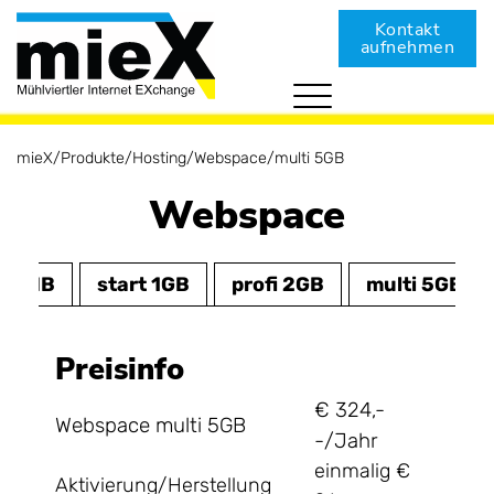
Kontakt
aufnehmen
Produkte
Kundencenter
mieX
/
Produkte
/
Hosting
/
Webspace
/
multi 5GB
Internet
Unternehmen
Telefonie
Webspace
FAQs
mieX Complete (Privat)
Hosting
mieX Complete (Business)
FTTH Telefonie (EAG)
Kontakt aufnehmen
CATV mieX Complete
Telefonanlage 3CX
Domain
500MB
start 1GB
profi 2GB
multi 5GB
LWL Glasfaser
SIP Trunk
Webspace
Telefonansagen
SSL-Zertifikate
Preisinfo
Spamfilter
€ 324,-
Webspace multi 5GB
-/Jahr
einmalig €
Aktivierung/Herstellung